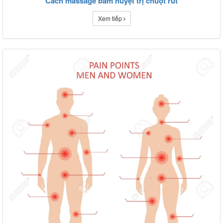
Cách massage bấm huyệt trị chuột rút
Xem tiếp