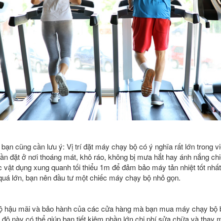
ạn cũng cần lưu ý: Vị trí đặt máy chạy bộ có ý nghĩa rất lớn trong vi
n đặt ở nơi thoáng mát, khô ráo, không bị mưa hắt hay ánh nắng chiế
vật dụng xung quanh tối thiểu 1m để đảm bảo máy tản nhiệt tốt nhất.
uá lớn, bạn nên đầu tư một chiếc máy chạy bộ nhỏ gọn.
độ hậu mãi và bảo hành của các cửa hàng mà bạn mua máy chạy bộ 
ế độ này có thể giúp bạn tiết kiệm phần lớn chi phí sửa chữa và thay 