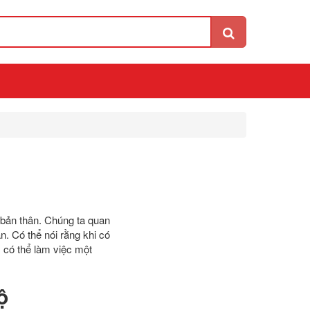
 bản thân. Chúng ta quan
. Có thể nói rằng khi có
, có thể làm việc một
bộ