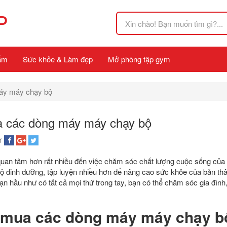
P
ẩm
Sức khỏe & Làm đẹp
Mở phòng tập gym
áy máy chạy bộ
 các dòng máy máy chạy bộ
1
quan tâm hơn rất nhiều đến việc chăm sóc chất lượng cuộc sống của
ộ dinh dưỡng, tập luyện nhiều hơn để nâng cao sức khỏe của bản thân
n hầu như có tất cả mọi thứ trong tay, bạn có thể chăm sóc gia đình
 mua các dòng máy máy chạy 