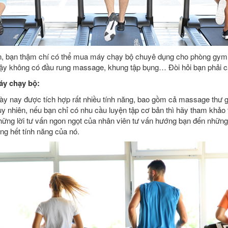
iện, bạn thậm chí có thể mua máy chạy bộ chuyê dụng cho phòng gy
ậy không có đầu rung massage, khung tập bụng… Đòi hỏi bạn phải c
áy chạy bộ:
ày nay được tích hợp rất nhiều tính năng, bao gồm cả massage thư gi
Tuy nhiên, nếu bạn chỉ có nhu cầu luyện tập cơ bản thì hãy tham khảo
hững lời tư vấn ngon ngọt của nhân viên tư vấn hướng bạn đến nhữn
ng hết tính năng của nó.