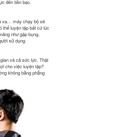
ực đến tiền bạc.
uá xa… máy chạy bộ sẽ
 thể luyện tập bất cứ lúc
c năng như gập bụng,
gười sử dụng.
gian và cả sức lực. Thật
 lợi cho việc luyện tập?
đường không bằng phẳng