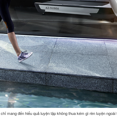
chỉ mang đến hiểu quả luyện tập không thua kém gì rèn luyện ngoài t