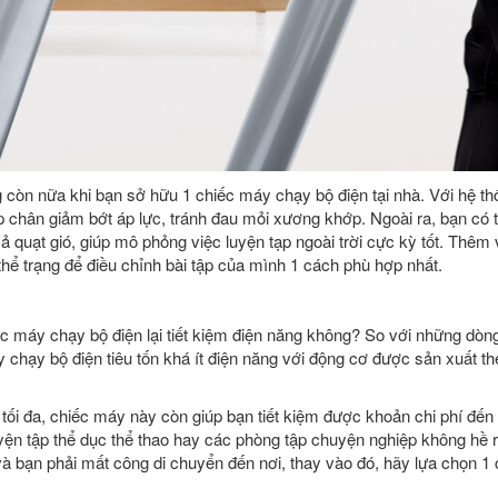
g còn nữa khi bạn sở hữu 1 chiếc máy chạy bộ điện tại nhà. Với hệ 
p chân giảm bớt áp lực, tránh đau mỏi xương khớp. Ngoài ra, bạn có t
ả quạt gió, giúp mô phỏng việc luyện tạp ngoài trời cực kỳ tốt. Thêm 
 thể trạng để điều chỉnh bài tập của mình 1 cách phù hợp nhất.
ếc máy chạy bộ điện lại tiết kiệm điện năng không? So với những dòn
 chạy bộ điện tiêu tốn khá ít điện năng với động cơ được sản xuất t
n tối đa, chiếc máy này còn giúp bạn tiết kiệm được khoản chi phí đến
uyện tập thể dục thể thao hay các phòng tập chuyện nghiệp không hề 
và bạn phải mất công di chuyển đến nơi, thay vào đó, hãy lựa chọn 1