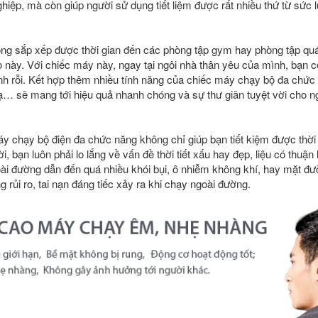
iệp, mà còn giúp người sử dụng tiết liệm được rất nhiều thứ từ sức l
ông sắp xếp được thời gian đến các phòng tập gym hay phòng tập q
lo này. Với chiếc máy này, ngay tại ngôi nhà thân yêu của mình, bạn có
ảnh rỗi. Kết hợp thêm nhiều tính năng của chiếc máy chạy bộ đa chứ
ạ… sẽ mang tới hiệu quả nhanh chóng và sự thư giãn tuyệt vời cho n
y chạy bộ điện đa chức năng không chỉ giúp bạn tiết kiệm được thời 
ời, bạn luôn phải lo lắng về vấn đề thời tiết xấu hay đẹp, liệu có thuận
ài đường dẫn đến quá nhiều khói bụi, ô nhiễm không khí, hay mặt 
 rủi ro, tai nạn đáng tiếc xảy ra khi chạy ngoài đường.