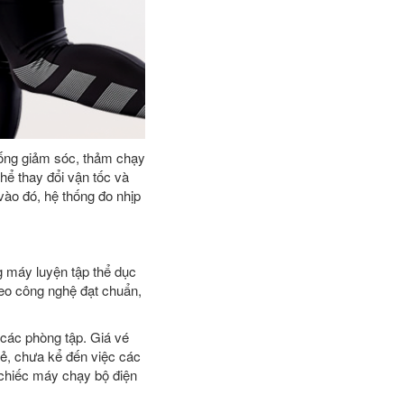
thống giảm sóc, thảm chạy
hể thay đổi vận tốc và
vào đó, hệ thống đo nhịp
g máy luyện tập thể dục
heo công nghệ đạt chuẩn,
 các phòng tập. Giá vé
rẻ, chưa kể đến việc các
 chiếc máy chạy bộ điện