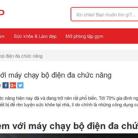
P
ẩm
Sức khỏe & Làm đẹp
Mở phòng tập gym
 bộ điện đa chức năng
 với máy chạy bộ điện đa chức năng
8
c năng hiện nay đã và đang trở nên rất phổ biến. Tới 70% gia đình n
ết bị để rèn luyện sức khỏe tại nhà, lí do chính là những công dụng 
kiệm với máy chạy bộ điện đa ch