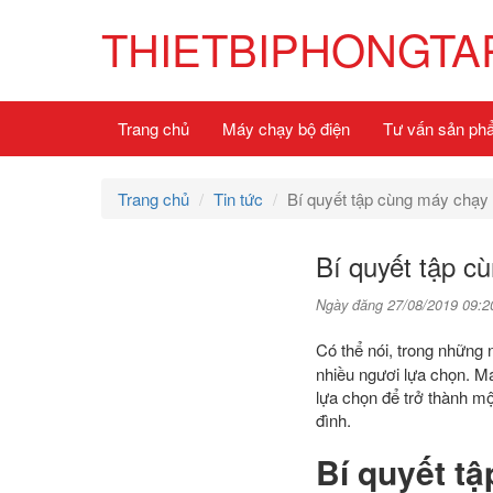
THIETBIPHONGTA
Trang chủ
Máy chạy bộ điện
Tư vấn sản ph
Trang chủ
Tin tức
Bí quyết tập cùng máy chạy 
Bí quyết tập c
Ngày đăng 27/08/2019 09:2
Có thể nói, trong những 
nhiều ngươi lựa chọn. M
lựa chọn để trở thành mộ
đình.
Bí quyết tậ