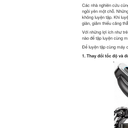
Các nhà nghiên cứu cũng
ngồi yên một chỗ. Những
không luyện tập. Khi lu
giãn, giảm thiểu căng th
Với những lợi ích như tr
nào để tập luyện cùng m
Để luyện tập cùng máy ch
1. Thay đổi tốc độ và đ