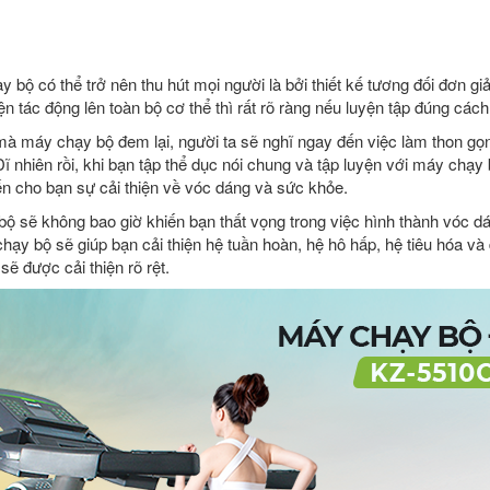
 bộ có thể trở nên thu hút mọi người là bởi thiết kế tương đối đơn g
ện tác động lên toàn bộ cơ thể thì rất rõ ràng nếu luyện tập đúng cách
mà máy chạy bộ đem lại, người ta sẽ nghĩ ngay đến việc làm thon gọn
 nhiên rồi, khi bạn tập thể dục nói chung và tập luyện với máy chạy
 cho bạn sự cải thiện về vóc dáng và sức khỏe.
ộ sẽ không bao giờ khiến bạn thất vọng trong việc hình thành vóc d
hạy bộ sẽ giúp bạn cải thiện hệ tuần hoàn, hệ hô hấp, hệ tiêu hóa và
sẽ được cải thiện rõ rệt.