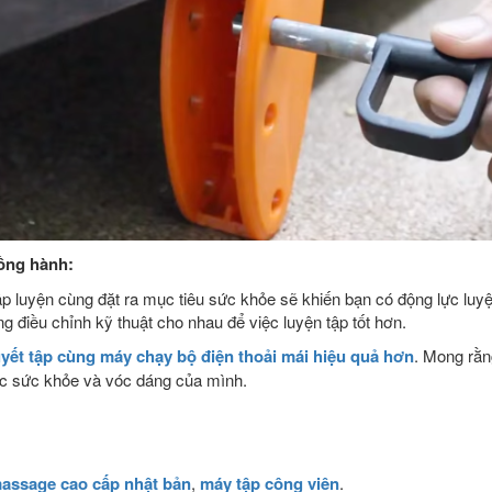
ồng hành:
p luyện cùng đặt ra mục tiêu sức khỏe sẽ khiến bạn có động lực luyệ
g điều chỉnh kỹ thuật cho nhau để việc luyện tập tốt hơn.
uyết tập cùng máy chạy bộ điện thoải mái hiệu quả hơn
. Mong rằn
ờng chăm sóc sức khỏe và vóc dá
assage cao cấp nhật bản
,
máy tập công viên
.