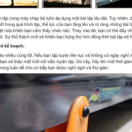
n tập cùng máy chạy bộ luôn áp dụng một bài tập lâu dài. Tuy nhiên, đ
ởi trong quá trình tập, thể lực của bạn tăng lên và rõ ràng những bài
 rệt nữa khiến bạn cảm thấy chán nản. Thay vào đó, bạn có thể đẩy n
. Sự thử thách mới sẽ khiến bạn hứng thú hơn đồng thời bài tập sẽ 
có kế hoạch:
ào nhiều cũng tốt. Nếu bạn tập luyện liên tục và không có ngày nghỉ 
ạn sẽ thấy mệt mỏi với việc luyện tập. Do vậy, hãy lên một thời gian
 trong tuần để cho cơ bắp bạn được nghỉ ngơi và thư giãn.