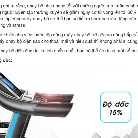
 chỉ ra rằng, chạy bộ nhẹ nhàng tốt với những người mới mắc bệnh 
 người luyện tập thường xuyên sẽ giảm nguy cơ tử vong lên tới 60%
yện tập cùng máy chạy bộ cơ thể bạn sẽ tiết ra hormone làm tăng cảm
ẳng và stress.
ên khiến cho việc luyện tập cùng máy chạy bộ trở nên vô cùng hấp dẫ
áy chạy bộ điện sao cho thoải mái và hiệu quả thì không phải ai cũ
ạy bộ điện đem lại lợi ích nhiều nhất, bạn có thể áp dụng một số bí 
ộ dốc: