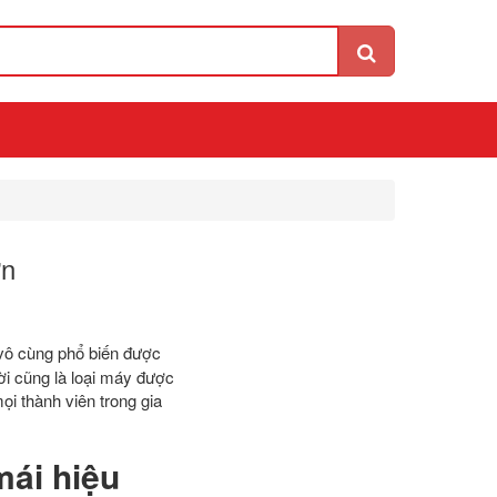
ơn
 vô cùng phổ biến được
ời cũng là loại máy được
i thành viên trong gia
mái hiệu