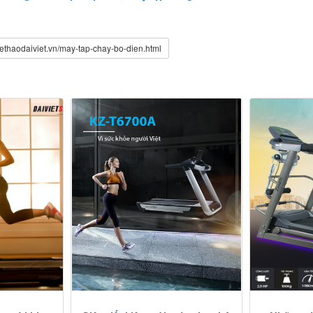
hethaodaiviet.vn/may-tap-chay-bo-dien.html