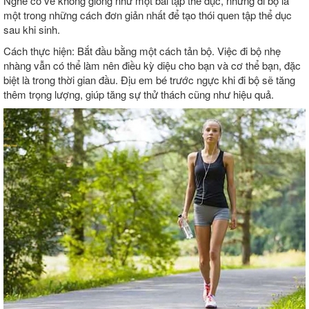
Nghe có vẻ không giống như một bài tập thể dục, nhưng đi bộ là
một trong những cách đơn giản nhất để tạo thói quen tập thể dục
sau khi sinh.
Cách thực hiện: Bắt đầu bằng một cách tản bộ. Việc đi bộ nhẹ
nhàng vẫn có thể làm nên điều kỳ diệu cho bạn và cơ thể bạn, đặc
biệt là trong thời gian đầu. Địu em bé trước ngực khi đi bộ sẽ tăng
thêm trọng lượng, giúp tăng sự thử thách cũng như hiệu quả.