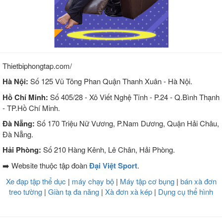
Thietbiphongtap.com/
Hà Nội:
Số 125 Vũ Tông Phan Quận Thanh Xuân - Hà Nội.
Hồ Chí Minh:
Số 405/28 - Xô Viết Nghệ Tĩnh - P.24 - Q.Bình Thạnh
- TP.Hồ Chí Minh.
Đà Nẵng:
Số 170 Triệu Nữ Vương, P.Nam Dương, Quận Hải Châu,
Đà Nẵng.
Hải Phòng:
Số 210 Hàng Kênh, Lê Chân, Hải Phòng.
➡️ Website thuộc tập đoàn
Đại Việt Sport
.
Xe đạp tập thể dục
|
máy chạy bộ
|
Máy tập cơ bụng
|
bán xà đơn
treo tường
|
Giàn tạ đa năng
|
Xà đơn xà kép
|
Dụng cụ thể hình