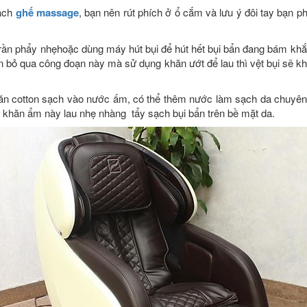
sạch
ghế massage
, bạn nên rút phích ở ổ cắm và lưu ý đôi tay bạn p
trần phẩy nhẹhoặc dùng máy hút bụi để hút hết bụi bẩn đang bám kh
n bỏ qua công đoạn này mà sử dụng khăn ướt để lau thì vệt bụi sẽ k
hăn cotton sạch vào nước ấm, có thể thêm nước làm sạch da chuyê
ng khăn ẩm này lau nhẹ nhàng tẩy sạch bụi bẩn trên bề mặt da.