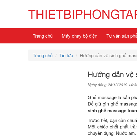
THIETBIPHONGTA
Trang chủ
Máy chạy bộ điện
Tư vấn sản ph
Trang chủ
Tin tức
Hướng dẫn vệ sinh ghế mas
Hướng dẫn vệ 
Ngày đăng 24/12/2019 14:3
Ghế massage là sản phẩm
Để giữ gìn ghế massage
sinh ghế massage toà
Trước hết, bạn cần chuẩ
Một chiếc chổi phất t
chuyên dụng; Nước ấm.