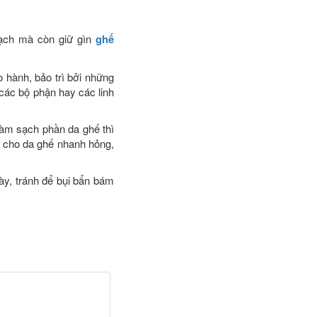
sạch mà còn giữ gìn
ghế
 hành, bảo trì bởi những
các bộ phận hay các linh
làm sạch phần da ghế thì
m cho da ghế nhanh hỏng,
y, tránh để bụi bẩn bám