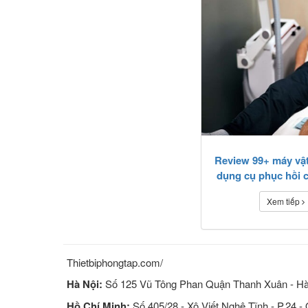
Review 99+ máy vật l
dụng cụ phục hồi 
2022
Xem tiếp
Thietbiphongtap.com/
Hà Nội:
Số 125 Vũ Tông Phan Quận Thanh Xuân - Hà
Hồ Chí Minh:
Số 405/28 - Xô Viết Nghệ Tĩnh - P.24 -