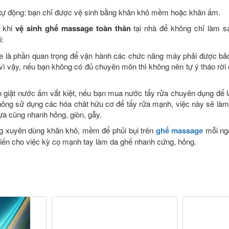
 tự động: bạn chỉ được vệ sinh bằng khăn khô mềm hoặc khăn ấm.
ý khi
vệ sinh ghế massage toàn thân
tại nhà để không chỉ làm 
i:
e là phần quan trọng để vận hành các chức năng máy phải được bảo
ì vậy, nếu bạn không có đủ chuyên môn thì không nên tự ý tháo rời 
 giặt nước ấm vắt kiệt, nếu bạn mua nước tẩy rửa chuyên dụng để 
hông sử dụng các hóa chât hữu cơ để tẩy rửa mạnh, việc này sẽ là
a cũng nhanh hỏng, giòn, gẫy.
ng xuyên dùng khăn khô, mềm để phủi bụi trên
ghế massage
mỗi ngà
khiến cho việc kỳ cọ mạnh tay làm da ghế nhanh cứng, hỏng.