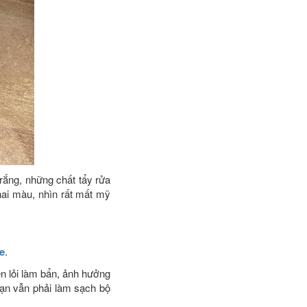
rắng, những chất tẩy rửa
ai màu, nhìn rất mất mỹ
e
.
n lỏi làm bẩn, ảnh hưởng
bạn vẫn phải làm sạch bộ