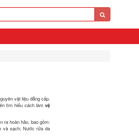
guyên vật liệu đẳng cấp.
nên tìm hiểu cách làm
vệ
ễn ra hoàn hảo, bao gồm:
m và sạch; Nước rửa da