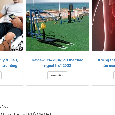
ý trị liệu,
Review 99+ dụng cụ thể thao
Dưỡng thận
chức năng
ngoài trời 2022
tác ma
Xem tiếp
 Nội.
 Q.Bình Thạnh - TP.Hồ Chí Minh.